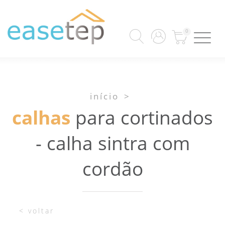
0
início
>
calhas
para cortinados
- calha sintra com
cordão
< voltar