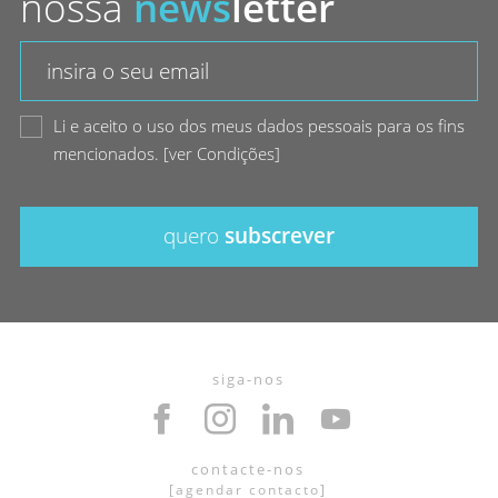
nossa
news
letter
Li e aceito o uso dos meus dados pessoais para os fins
mencionados.
[
ver Condições
]
quero
subscrever
siga-nos
contacte-nos
[
agendar contacto
]