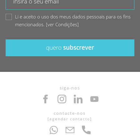
Li e aceito o uso dos meus dados pessoais para os fins
mencionados.
[
ver Condições
]
quero
subscrever
siga-nos
contacte-nos
[
agendar contacto
]