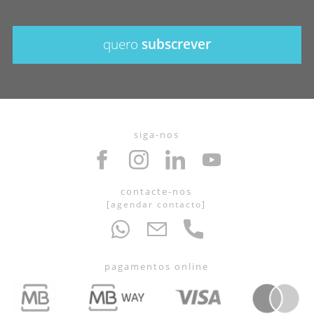
quero
subscrever
siga-nos
contacte-nos
[
agendar contacto
]
pagamentos online