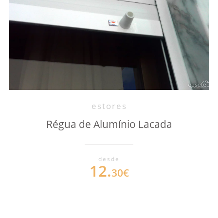
estores
Régua de Alumínio Lacada
desde
12.
30€