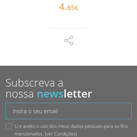
4.
85€
Subscreva a
nossa
news
letter
Li e aceito o uso dos meus dados pessoais para os fins
mencionados.
[
ver Condições
]