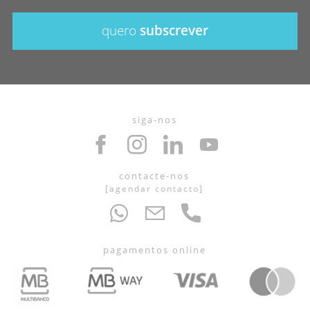
quero
subscrever
siga-nos
contacte-nos
[
agendar contacto
]
pagamentos online