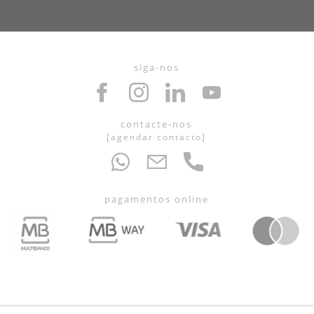
siga-nos
contacte-nos
[
agendar contacto
]
pagamentos online