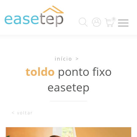
0
início
>
toldo
ponto fixo
easetep
< voltar