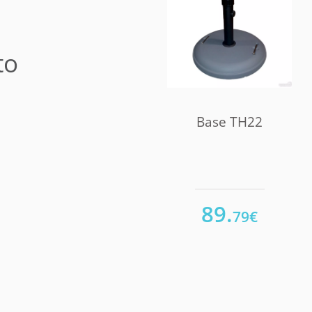
to
Base TH22
89.
79€