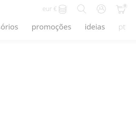
0
eur
€
órios
promoções
ideias
pt