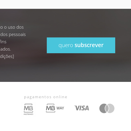
ito o uso dos
dos pessoais
fins
quero
subscrever
ados.
dições
]
pagamentos online