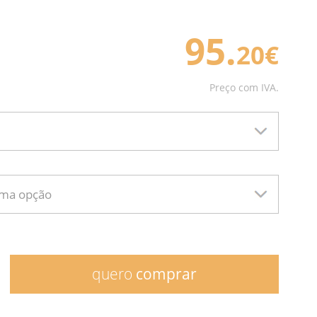
95.
20€
Preço com IVA.
uma opção
quero
comprar