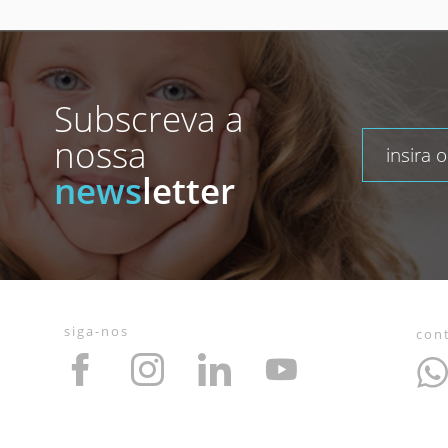
Subscreva a
nossa
news
letter
siga-nos
con