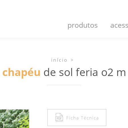
produtos
acess
início
>
chapéu
de sol feria o2 m
Ficha Técnica