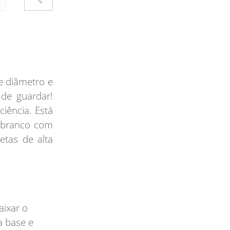
e diâmetro e
l de guardar!
iência. Está
 branco com
tas de alta
aixar o
a base e