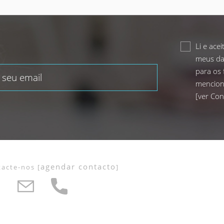
Li e ace
meus da
para os 
mencion
[
ver Con
agendar contacto
tacte-nos
[
]