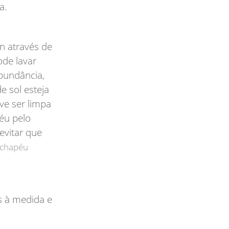
da.
n através de
ode lavar
bundância,
 sol esteja
ve ser limpa
éu pelo
evitar que
 chapéu
s à medida e