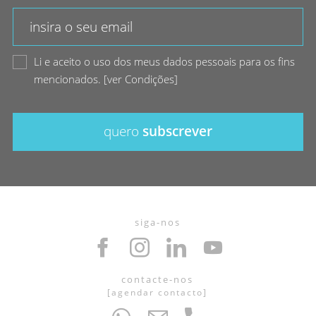
Li e aceito o uso dos meus dados pessoais para os fins
mencionados.
[
ver Condições
]
quero
subscrever
siga-nos
contacte-nos
[
agendar contacto
]